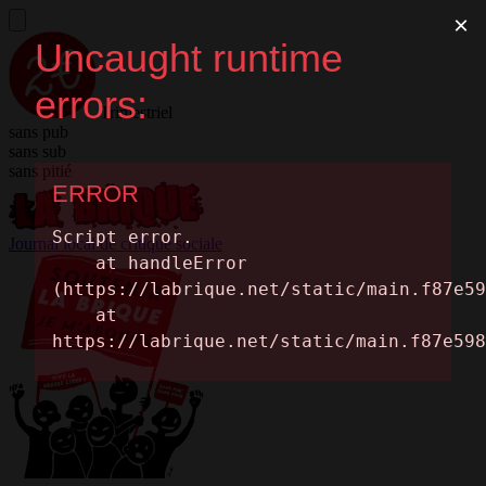
Trimestriel
sans pub
sans sub
sans pitié
Journal local de critique sociale