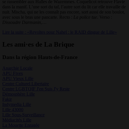
se rassembler aux Halles de Wazemmes. Coquelicot retrouve Flavie
dans la manif. L’une sort du taf, l’autre sort du lit car elle travaille de
nuit. Mischa, qui ne les connaît pas encore, sort aussi de son boulot,
avec sous le bras une pancarte. Recto :
La police tue
. Verso :
Dissoudre Darmanin
,…
Lire la suite : «Revoltes pour Nahel : le RAID dingue de Lille»
Les ami·es de La Brique
Dans la région Hauts-de-France
Anarchie Locale
APU Fives
APU Vieux Lille
Centre Culturel Libertaire
Centre LGBTQIF J'en Suis J'y Reste
Démosphère Lille
Fakir
Indymedia Lille
Lille 43000
Lille Sous-Surveillance
Médiacités Lille
La Mouette Enragée