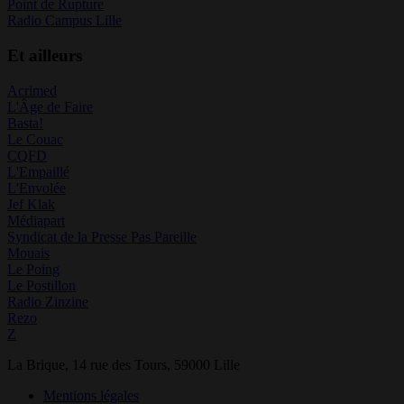
Point de Rupture
Radio Campus Lille
Et ailleurs
Acrimed
L'Âge de Faire
Basta!
Le Couac
CQFD
L'Empaillé
L'Envolée
Jef Klak
Médiapart
Syndicat de la Presse Pas Pareille
Mouais
Le Poing
Le Postillon
Radio Zinzine
Rezo
Z
La Brique, 14 rue des Tours, 59000 Lille
Mentions légales