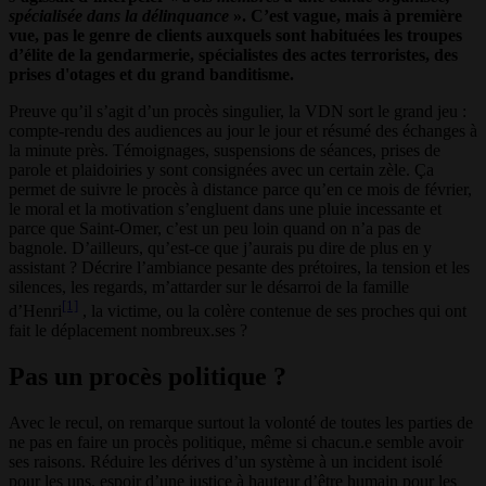
spécialisée dans la délinquance
». C’est vague, mais à première
vue, pas le genre de clients auxquels sont habituées les troupes
d’élite de la gendarmerie, spécialistes des actes terroristes, des
prises d'otages et du grand banditisme.
Preuve qu’il s’agit d’un procès singulier, la VDN sort le grand jeu :
compte-rendu des audiences au jour le jour et résumé des échanges à
la minute près. Témoignages, suspensions de séances, prises de
parole et plaidoiries y sont consignées avec un certain zèle. Ça
permet de suivre le procès à distance parce qu’en ce mois de février,
le moral et la motivation s’engluent dans une pluie incessante et
parce que Saint-Omer, c’est un peu loin quand on n’a pas de
bagnole. D’ailleurs, qu’est-ce que j’aurais pu dire de plus en y
assistant ? Décrire l’ambiance pesante des prétoires, la tension et les
silences, les regards, m’attarder sur le désarroi de la famille
[1]
d’Henri
, la victime, ou la colère contenue de ses proches qui ont
fait le déplacement nombreux.ses ?
Pas un procès politique ?
Avec le recul, on remarque surtout la volonté de toutes les parties de
ne pas en faire un procès politique, même si chacun.e semble avoir
ses raisons. Réduire les dérives d’un système à un incident isolé
pour les uns, espoir d’une justice à hauteur d’être humain pour les