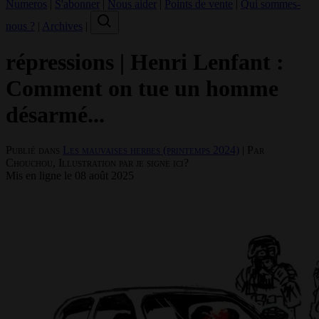
Numeros
|
S'abonner
|
Nous aider
|
Points de vente
|
Qui sommes-
nous ?
|
Archives
|
répressions
|
Henri Lenfant :
Comment on tue un homme
désarmé...
Publié dans
Les mauvaises herbes (printemps 2024)
| Par
Chouchou, Illustration par je signe ici?
Mis en ligne le 08 août 2025