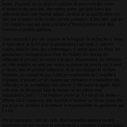
autres. Pourtant, on ne peut s’empêcher de percevoir des zones
d’ombre et des non-dits, des enjeux autres que judiciaires qui
affleurent dans cette funeste affaire, au-delà de la qualification des
faits par la justice et du verdict qu’elle prononce. Il faut dire, que les
circonstances qui ont mené à la mort d’Henri Lenfant sont déjà
confuses et posent question.
Tout commence par une enquête de la brigade de recherche d’Arras
(l’équivalent de la PJ pour la gendarmerie) qui piste 2 voitures
volées, utilisées dans des cambriolages. Comme dans les films, les
gendarmes s’arrangent pour fixer des balises sur chacun des
véhicules et pouvoir les suivre à la trace. Bizarrement, les éléments
de cette enquête ne sont pas versés au dossier du procès sur la mort
d’Henri, sous le prétexte fallacieux de ne pas charger la victime.
Pourtant, ça n’empêche pas l’officier responsable de l’enquête à
l’époque, d’insister sur les risques que prenaient le conducteur des
véhicules et de revendiquer des relevés à 180 km/h en agglo. Mais
cela reste du déclaratif dans la mesure où les pièces sont
manquantes, non ? «
J’ai toujours pensé qu’il y aurait un drame
»,
affirme-t-il à l’audience, une manière d’insinuer qu’Henri aurait fini
par avoir un accident et d’atténuer la responsabilité du gendarme qui
l’a tué.
On ne saura donc rien des faits, des éventuelles plaintes ou des
poursuites qui ont conduit la gendarmerie à organiser l’interpellation