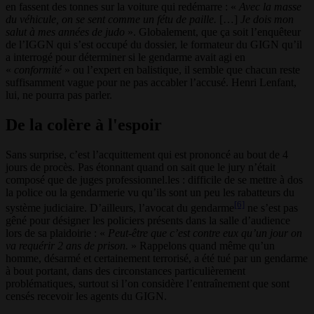
en fassent des tonnes sur la voiture qui redémarre : «
Avec la masse
du véhicule, on se sent comme un fétu de paille.
[…]
Je dois mon
salut à mes années de judo
». Globalement, que ça soit l’enquêteur
de l’IGGN qui s’est occupé du dossier, le formateur du GIGN qu’il
a interrogé pour déterminer si le gendarme avait agi en
«
conformité
» ou l’expert en balistique, il semble que chacun reste
suffisamment vague pour ne pas accabler l’accusé. Henri Lenfant,
lui, ne pourra pas parler.
De la colère à l'espoir
Sans surprise, c’est l’acquittement qui est prononcé au bout de 4
jours de procès. Pas étonnant quand on sait que le jury n’était
composé que de juges professionnel.les : difficile de se mettre à dos
la police ou la gendarmerie vu qu’ils sont un peu les rabatteurs du
[6]
système judiciaire. D’ailleurs, l’avocat du gendarme
ne s’est pas
gêné pour désigner les policiers présents dans la salle d’audience
lors de sa plaidoirie : «
Peut-être que c’est contre eux qu’un jour on
va requérir 2 ans de prison.
» Rappelons quand même qu’un
homme, désarmé et certainement terrorisé, a été tué par un gendarme
à bout portant, dans des circonstances particulièrement
problématiques, surtout si l’on considère l’entraînement que sont
censés recevoir les agents du GIGN.