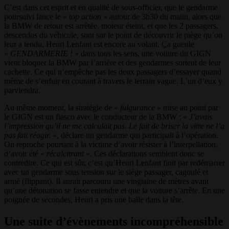
C’est dans cet esprit et en qualité de sous-officier, que le gendarme
poursuivi lance le «
top action
» autour de 3h30 du matin, alors que
la BMW de retour est arrêtée, moteur éteint, et que les 2 passagers,
descendus du véhicule, sont sur le point de découvrir le piège qu’on
leur a tendu. Henri Lenfant est encore au volant. Ça gueule
«
GENDARMERIE !
» dans tous les sens, une voiture du GIGN
vient bloquer la BMW par l’arrière et des gendarmes sortent de leur
cachette. Ce qui n’empêche pas les deux passagers d’essayer quand
même de s’enfuir en courant à travers le terrain vague. L’un d’eux y
parviendra.
Au même moment, la stratégie de «
fulgurance
» mise au point par
le GIGN est un fiasco avec le conducteur de la BMW : «
J’avais
l’impression qu’il ne me calculait pas. Le fait de briser la vitre ne l’a
pas fait réagir.
», déclare un gendarme qui participait à l’opération.
On reproche pourtant à la victime d’avoir résister à l’interpellation,
d’avoir été «
récalcitrant
». Ces déclarations semblent donc se
contredire. Ce qui est sûr, c’est qu’Henri Lenfant finit par redémarrer
avec un gendarme sous tension sur le siège passager, cagoulé et
armé (flippant). Il aurait parcouru une vingtaine de mètres avant
qu’une détonation se fasse entendre et que la voiture s’arrête. En une
poignée de secondes, Henri a pris une balle dans la tête.
Une suite d’évènements incompréhensible