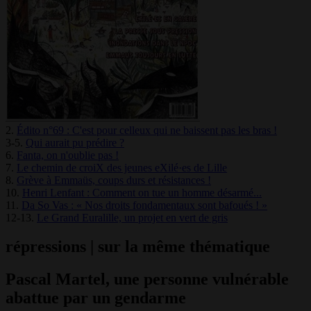
2.
Édito n°69 : C'est pour celleux qui ne baissent pas les bras !
3-5.
Qui aurait pu prédire ?
6.
Fanta, on n'oublie pas !
7.
Le chemin de croiX des jeunes eXilé·es de Lille
8.
Grève à Emmaüs, coups durs et résistances !
10.
Henri Lenfant : Comment on tue un homme désarmé...
11.
Da So Vas : « Nos droits fondamentaux sont bafoués ! »
12-13.
Le Grand Euralille, un projet en vert de gris
répressions | sur la même thématique
Pascal Martel, une personne vulnérable
abattue par un gendarme