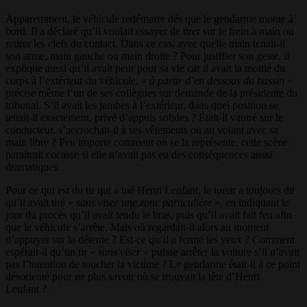
Apparemment, le véhicule redémarre dés que le gendarme monte à
bord. Il a déclaré qu’il voulait essayer de tirer sur le frein à main ou
retirer les clefs du contact. Dans ce cas, avec quelle main tenait-il
son arme, main gauche ou main droite ? Pour justifier son geste, il
explique aussi qu’il avait peur pour sa vie car il avait la moitié du
corps à l’extérieur du véhicule, «
à partir d’en dessous du bassin
»
précise même l’un de ses collègues sur demande de la présidente du
tribunal. S’il avait les jambes à l’extérieur, dans quel position se
tenait-il exactement, privé d’appuis solides ? Était-il vautré sur le
conducteur, s’accrochait-il à ses vêtements ou au volant avec sa
main libre ? Peu importe comment on se la représente, cette scène
paraîtrait cocasse si elle n’avait pas eu des conséquences aussi
dramatiques.
Pour ce qui est du tir qui a tué Henri Lenfant, le tueur a toujours dit
qu’il avait tiré «
sans viser une zone particulière
», en indiquant le
jour du procès qu’il avait tendu le bras, puis qu’il avait fait feu afin
que le véhicule s’arrête. Mais où regardait-il alors au moment
d’appuyer sur la détente ? Est-ce qu’il a fermé les yeux ? Comment
espérait-il qu’un tir «
sans viser
» puisse arrêter la voiture s’il n’avait
pas l’intention de toucher la victime ? Le gendarme était-il à ce point
désorienté pour ne plus savoir où se trouvait la tête d’Henri
Lenfant ?