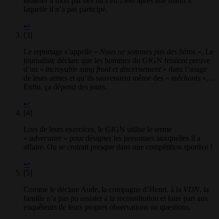
tabasser à mort par des flics en 1986 après une manif à
laquelle il n’a pas participé.
↩
[3]
Le reportage s’appelle «
Nous ne sommes pas des héros
». Le
journaliste déclare que les hommes du GIGN feraient preuve
d’un «
incroyable sang froid et discernement
» dans l’usage
de leurs armes et qu’ils sauveraient même des «
méchants
»…
Enfin, ça dépend des jours.
↩
[4]
Lors de leurs exercices, le GIGN utilise le terme
«
adversaire
» pour désigner les personnes auxquelles il a
affaire. On se croirait presque dans une compétition sportive !
↩
[5]
Comme le déclare Aude, la compagne d’Henri, à la
VDN
, la
famille n’a pas pu assister à la reconstitution et faire part aux
enquêteurs de leurs propres observations ou questions.