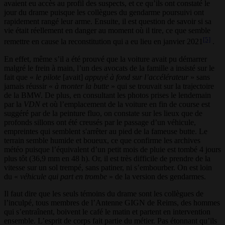
avaient eu accès au profil des suspects, et ce qu’ils ont constaté le
jour du drame puisque les collègues du gendarme poursuivi ont
rapidement rangé leur arme. Ensuite, il est question de savoir si sa
vie était réellement en danger au moment où il tire, ce que semble
[5]
remettre en cause la reconstitution qui a eu lieu en janvier 2021
.
En effet, même s’il a été prouvé que la voiture avait pu démarrer
malgré le frein à main, l’un des avocats de la famille a insisté sur le
fait que «
le pilote
[avait]
appuyé à fond sur l’accélérateur
» sans
jamais réussir «
à monter la butte
» qui se trouvait sur la trajectoire
de la BMW. De plus, en consultant les photos prises le lendemain
par la
VDN
et où l’emplacement de la voiture en fin de course est
suggéré par de la peinture fluo, on constate sur les lieux que de
profonds sillons ont été creusés par le passage d’un véhicule,
empreintes qui semblent s'arrêter au pied de la fameuse butte. Le
terrain semble humide et boueux, ce que confirme les archives
météo puisque l’équivalent d’un petit mois de pluie est tombé 4 jours
plus tôt (36,9 mm en 48 h). Or, il est très difficile de prendre de la
vitesse sur un sol trempé, sans patiner, ni s’embourber. On est loin
du «
véhicule qui part en trombe
» de la version des gendarmes.
Il faut dire que les seuls témoins du drame sont les collègues de
l’inculpé, tous membres de l’Antenne GIGN de Reims, des hommes
qui s’entraînent, boivent le café le matin et partent en intervention
ensemble. L’esprit de corps fait partie du métier. Pas étonnant qu’ils