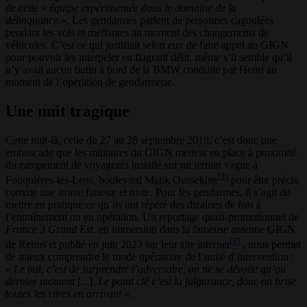
de cette «
équipe expérimentée dans le domaine de la
délinquance
». Les gendarmes parlent de personnes cagoulées
pendant les vols et méfiantes au moment des changements de
véhicules. C’est ce qui justifiait selon eux de faire appel au GIGN
pour pouvoir les interpeler en flagrant délit, même s’il semble qu’il
n’y avait aucun butin à bord de la BMW conduite par Henri au
moment de l’opération de gendarmerie.
Une nuit tragique
Cette nuit-là, celle du 27 au 28 septembre 2018, c’est donc une
embuscade que les militaires du GIGN mettent en place à proximité
du campement de voyageurs installé sur un terrain vague à
[2]
Fouquières-lès-Lens, boulevard Malik Oussekine
pour être précis,
comme une ironie funeste et triste. Pour les gendarmes, il s’agit de
mettre en pratique ce qu’ils ont répété des dizaines de fois à
l’entraînement ou en opération. Un reportage quasi-promotionnel de
France 3 Grand Est
, en immersion dans la fameuse antenne GIGN
[3]
de Reims et publié en juin 2023 sur leur site internet
, nous permet
de mieux comprendre le mode opératoire de l’unité d’intervention :
«
Le but, c’est de surprendre l’adversaire, on ne se dévoile qu’au
dernier moment
[...].
Le point clé c’est la fulgurance, donc on brise
toutes les vitres en arrivant
».