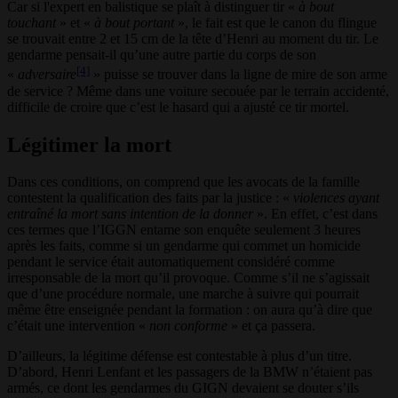
Car si l'expert en balistique se plaît à distinguer tir «
à bout
touchant
» et «
à bout portant
», le fait est que le canon du flingue
se trouvait entre 2 et 15 cm de la tête d’Henri au moment du tir. Le
gendarme pensait-il qu’une autre partie du corps de son
[4]
«
adversaire
» puisse se trouver dans la ligne de mire de son arme
de service ? Même dans une voiture secouée par le terrain accidenté,
difficile de croire que c’est le hasard qui a ajusté ce tir mortel.
Légitimer la mort
Dans ces conditions, on comprend que les avocats de la famille
contestent la qualification des faits par la justice : «
violences ayant
entraîné la mort sans intention de la donner
». En effet, c’est dans
ces termes que l’IGGN entame son enquête seulement 3 heures
après les faits, comme si un gendarme qui commet un homicide
pendant le service était automatiquement considéré comme
irresponsable de la mort qu’il provoque. Comme s’il ne s’agissait
que d’une procédure normale, une marche à suivre qui pourrait
même être enseignée pendant la formation : on aura qu’à dire que
c’était une intervention «
non conforme
» et ça passera.
D’ailleurs, la légitime défense est contestable à plus d’un titre.
D’abord, Henri Lenfant et les passagers de la BMW n’étaient pas
armés, ce dont les gendarmes du GIGN devaient se douter s’ils