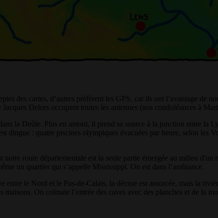
eptes des cartes, d’autres préfèrent les GPS, car ils ont l’avantage de n
 de Jacques Delors occupent toutes les antennes (nos condoléances à Mar
dans la Deûle. Plus en amont, il prend sa source à la jonction entre la 
it est dingue : quatre piscines olympiques évacuées par heure, selon les 
otre route départementale est la seule partie émergée au milieu d'un miro
même un quartier qui s’appelle Mississippi. On est dans l’ambiance.
e entre le Nord et le Pas-de-Calais, la décrue est amorcée, mais la rivièr
es maisons. On colmate l’entrée des caves avec des planches et de la m