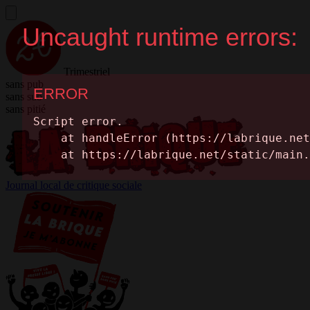
Trimestriel
sans pub
sans sub
sans pitié
Journal local de critique sociale