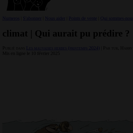
Numeros
|
S'abonner
|
Nous aider
|
Points de vente
|
Qui sommes-nou
climat
|
Qui aurait pu prédire ?
Publié dans
Les mauvaises herbes (printemps 2024)
| Par tur, Harry 
Mis en ligne le 10 février 2025