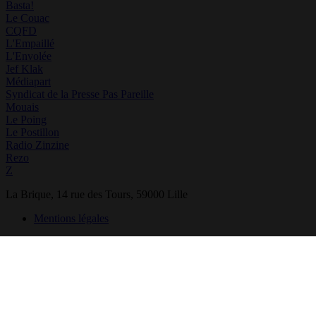
Basta!
Le Couac
CQFD
L'Empaillé
L'Envolée
Jef Klak
Médiapart
Syndicat de la Presse Pas Pareille
Mouais
Le Poing
Le Postillon
Radio Zinzine
Rezo
Z
La Brique, 14 rue des Tours, 59000 Lille
Mentions légales