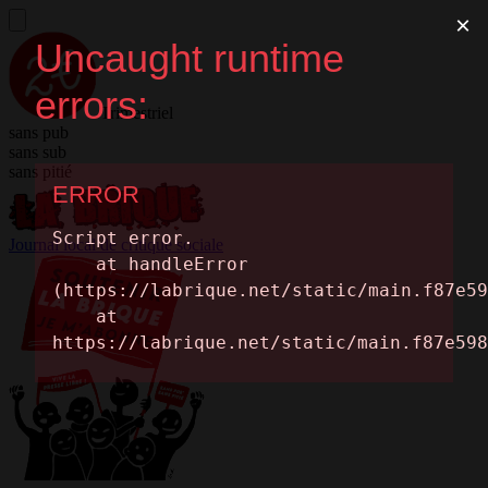
Trimestriel
sans pub
sans sub
sans pitié
Journal local de critique sociale