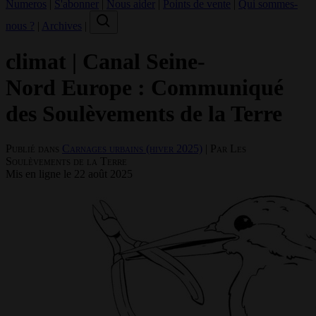
Numeros
|
S'abonner
|
Nous aider
|
Points de vente
|
Qui sommes-
nous ?
|
Archives
|
climat
|
Canal Seine-
Nord Europe : Communiqué
des Soulèvements de la Terre
Publié dans
Carnages urbains (hiver 2025)
| Par Les
Soulèvements de la Terre
Mis en ligne le 22 août 2025