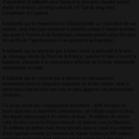
d'apparaître. 8 milliards pour financer le plus gros chantier jamais
réalisé en France, un méga-canal de 107 km de long entre
Compiègne et Cambrai.
8 milliards qui ne financeront ni l'hôpital public ni l’éducation de nos
enfants, mais bien une autoroute à péniches reliant le bassin parisien
aux ports d’Anvers et de Rotterdam, autoroute pensée pour décupler
les profits de l’agrobusiness et des géants de la logistique.
8 milliards qui ne serviront pas à lutter contre la précarité et le taux
de chômage élevés du Nord de la France, mais bel et bien à ouvrir la
batellerie artisanale à la concurrence déloyale de la flotte industrielle
néerlandaise et belge.
8 milliards qui ne viseront pas à atténuer les dévastatrices
inondations dont la fréquence augmente au fil des années, mais à
artificialiser encore plus nos sols, et ainsi aggraver ces phénomènes
extrêmes.
Ce projet aurait des conséquences mortifères : 3000 hectares de
terres agricoles et naturelles consommées, un village coupé en deux,
des digues allant jusqu'à 45 mètres de haut, 78 millions de mètres
cube de terre excavés (l'équivalent de 10 tunnels sous la Manche),
35 millions de mètres cube d'eau stockés dans le canal et sa retenue
d’eau (grande comme 22 bassines de Sainte-Soline) et 300 espèces
protégées menacées dont 169 qui ont été autorisées à être tout