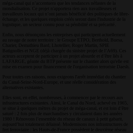
méga-canal qui n’accentuera que les tendances néfastes de la
mondialisation. Ce projet n'apportera rien aux travailleuses et
travailleurs locaux qui n’ont jamais bénéficié des politiques de libre-
échange, et les quelques emplois créés seront dans l'industrie de la
logistique, un secteur connu pour sa pénibilité et sa précarité.
Enfin, nous dénonçons les entreprises qui participent actuellement
au ravage de notre territoire : le Groupe ETPO, Berthold, Buesa,
Charier, Demathieu Bard, Lhotellier, Roger Martin, SPIE
Batignolles et NGE (déjà chargée du sinistre projet de l’A69). Ces
acteurs acceptent de participer à un projet absurde et d’être liés à
LAFARGE, géante du BTP présente sur le chantier alors qu'elle est
mise en examen pour financement de l'organisation terroriste Daesh.
Pour toutes ces raisons, nous exigeons l'arrêt immédiat du chantier
du Canal-Seine-Nord-Europe, et une réelle considération des
alternatives existantes.
Elles sont, en effet, nombreuses, à commencer par le recours aux
infrastructures existantes. Ainsi, le Canal du Nord, achevé en 1965,
se situe à quelques mètres du projet de méga-canal, et est loin d’être
saturé : 2 fois plus de marchandises y circulaient dans les années
1980 ! Rénovons l’ensemble du réseau de canaux à petit gabarit,
aujourd’hui totalement délaissé. Modernisons nos infrastructures de
fret ferroviaire : les Hauts-de-France possèdent le deuxième réseau