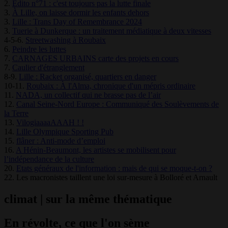
2.
Édito n°71 : c'est toujours pas la lutte finale
3.
À Lille, on laisse dormir les enfants dehors
3.
Lille : Trans Day of Remembrance 2024
3.
Tuerie à Dunkerque : un traitement médiatique à deux vitesses
4-5-6.
Streetwashing à Roubaix
6.
Peindre les luttes
7.
CARNAGES URBAINS carte des projets en cours
7.
Caulier d'étranglement
8-9.
Lille : Racket organisé, quartiers en danger
10-11.
Roubaix : À l'Alma, chronique d'un mépris ordinaire
11.
NADA, un collectif qui ne brasse pas de l’air
12.
Canal Seine-Nord Europe : Communiqué des Soulèvements de
la Terre
13.
VilogiaaaaAAAH ! !
14.
Lille Olympique Sporting Pub
15.
flâner : Anti-mode d’emploi
16.
A Hénin-Beaumont, les artistes se mobilisent pour
l’indépendance de la culture
20.
Etats généraux de l'information : mais de qui se moque-t-on ?
22. Les macronistes taillent une loi sur-mesure à Bolloré et Arnault
climat | sur la même thématique
En révolte, ce que l'on sème