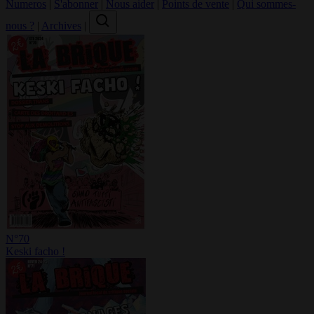
Numeros
|
S'abonner
|
Nous aider
|
Points de vente
|
Qui sommes-
nous ?
|
Archives
|
N°70
Keski facho !