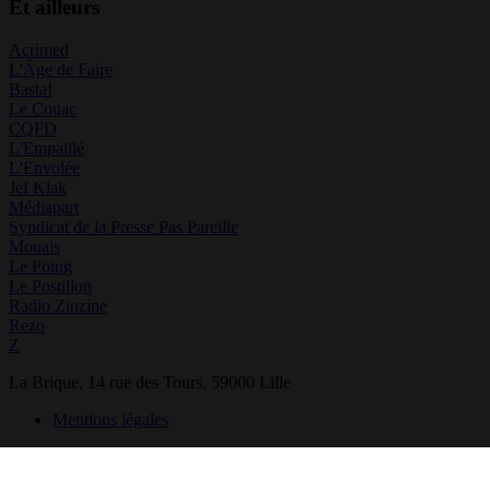
Et ailleurs
Acrimed
L'Âge de Faire
Basta!
Le Couac
CQFD
L'Empaillé
L'Envolée
Jef Klak
Médiapart
Syndicat de la Presse Pas Pareille
Mouais
Le Poing
Le Postillon
Radio Zinzine
Rezo
Z
La Brique, 14 rue des Tours, 59000 Lille
Mentions légales