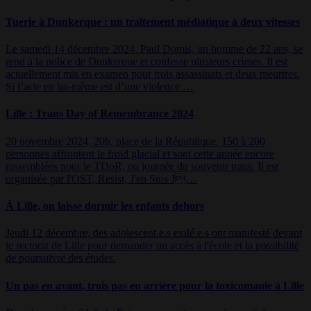
Tuerie à Dunkerque : un traitement médiatique à deux vitesses
Le samedi 14 décembre 2024, Paul Domis, un homme de 22 ans, se
rend à la police de Dunkerque et confesse plusieurs crimes. Il est
actuellement mis en examen pour trois assassinats et deux meurtres.
Si l’acte en lui-même est d’une violence …
Lille : Trans Day of Remembrance 2024
20 novembre 2024, 20h, place de la République. 150 à 200
personnes affrontent le froid glacial et sont cette année encore
rassemblées pour le TDoR, ou journée du souvenir trans. Il est
organisée par l'OST, Resist, J'en Suis J…
À Lille, on laisse dormir les enfants dehors
Jeudi 12 décembre, des adolescent.e.s exilé.e.s ont manifesté devant
le rectorat de Lille pour demander un accès à l'école et la possibilité
de poursuivre des études.
Un pas en avant, trois pas en arrière pour la toxicomanie à Lille