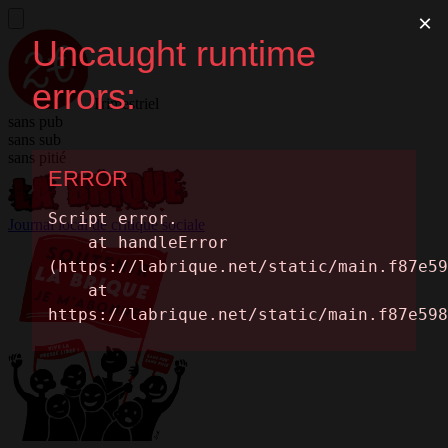
Trimestriel
sans pub
sans sub
sans pitié
Journal local de critique sociale