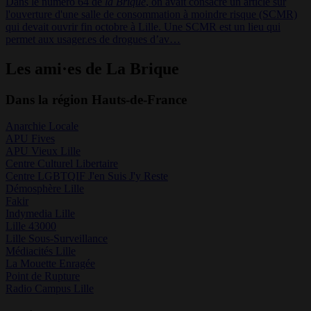
Dans le numéro 64 de
la Brique
, on avait consacré un article sur
l'ouverture d'une salle de consommation à moindre risque (SCMR)
qui devait ouvrir fin octobre à Lille. Une SCMR est un lieu qui
permet aux usager.es de drogues d’av…
Les ami·es de La Brique
Dans la région Hauts-de-France
Anarchie Locale
APU Fives
APU Vieux Lille
Centre Culturel Libertaire
Centre LGBTQIF J'en Suis J'y Reste
Démosphère Lille
Fakir
Indymedia Lille
Lille 43000
Lille Sous-Surveillance
Médiacités Lille
La Mouette Enragée
Point de Rupture
Radio Campus Lille