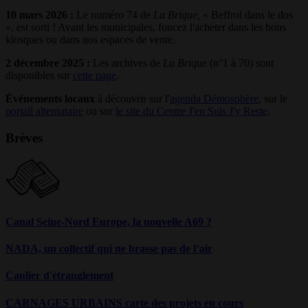
10 mars 2026 :
Le numéro 74 de
La Brique,
« Beffroi dans le dos
», est sorti ! Avant les municipales, foncez l'acheter dans les bons
kiosques ou dans
nos espaces de vente
.
2 décembre 2025 :
Les archives de
La Brique
(n°1 à 70) sont
disponibles sur
cette page
.
Événements locaux
à découvrir sur l'
agenda Démosphère
, sur le
portail alternataire
ou sur
le site du Centre J'en Suis J'y Reste
.
Brèves
Canal Seine-Nord Europe, la nouvelle A69 ?
NADA, un collectif qui ne brasse pas de l’air
Caulier d'étranglement
CARNAGES URBAINS carte des projets en cours