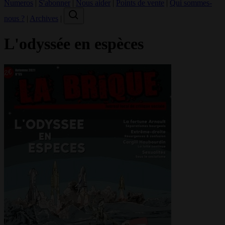
Numeros
|
S'abonner
|
Nous aider
|
Points de vente
|
Qui sommes-
nous ?
|
Archives
|
L'odyssée en espèces