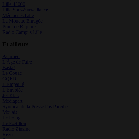
Lille 43000
Lille Sous-Surveillance
Médiacités Lille
La Mouette Enragée
Point de Rupture
Radio Campus Lille
Et ailleurs
Acrimed
L'Âge de Faire
Basta!
Le Couac
CQFD
L'Empaillé
L'Envolée
Jef Klak
Médiapart
Syndicat de la Presse Pas Pareille
Mouais
Le Poing
Le Postillon
Radio Zinzine
Rezo