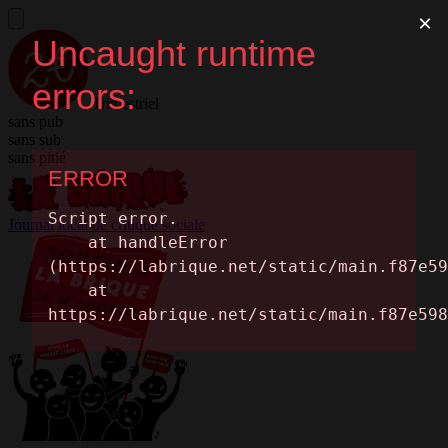
Trimestriel
sans pub
sans sub
sans pitié
Journal local de critique sociale